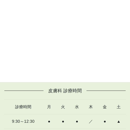
当院では皮膚科疾患全般を診療します。アトピー性皮膚炎、蕁麻
疹など、難治な皮膚疾患に関しては、皮膚治療だけでなく、体質
改善の観点から、内科と協力して、漢方治療もとりいれる幅広い
治療も行っています。また、ほくろ、小腫瘤の切除など、簡単は
手術治療を行っています。様々な皮膚のトラブルを解決するため
に、丁寧な指導を心がけていますので、どうぞよろしくお願いい
たします。
皮膚科TOPへ
皮膚科 診療時間
診療時間
月
火
水
木
金
土
9:30～12:30
●
●
●
／
●
▲