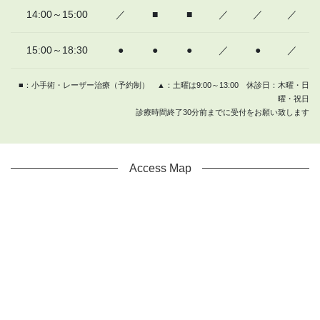
14:00～15:00
／
■
■
／
／
／
15:00～18:30
●
●
●
／
●
／
■：小手術・レーザー治療（予約制） ▲：土曜は9:00～13:00 休診日：木曜・日
曜・祝日
診療時間終了30分前までに受付をお願い致します
Access Map